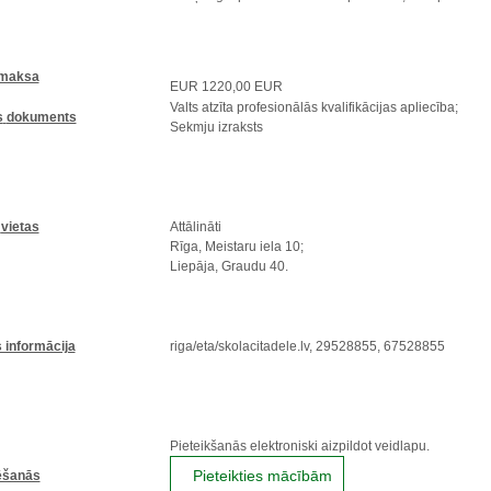
maksa
EUR 1220,00 EUR
Valts
atzīta
profesionālās
kvalifikācijas
apliecība
;
s
dokuments
Sekmju
izraksts
vietas
Attālināti
Rīga, Meistaru iela 10;
Liepāja, Graudu 40.
 informācija
riga/eta/skolacitadele.lv, 29528855, 67528855
Pieteikšanās elektroniski aizpildot veidlapu.
Pieteikties mācībām
ēšanās