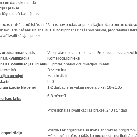
me un darbs komandā
cijas prakse
oslēguma pārbaudījums
rocesa laikā teorētiskās zināšanas apvienotas ar praktiskajiem darbiem un uzdev
ituāciju risināšanu un analīzi. Lai nostiprinātu zināšanas praksē, programmas laik
 arī kvalifikācijas prakse.
s
programmas
veids
Valsts akreditēta un licencēta Profesionālās
tālākizglī
onālā
kvalifikācija
Komercdarbinieks
onālās
kvalifikācijas
līmenis
3.
profesionālās
kvalifikācijas
līmenis
s
termiņš
Beztermiņa
cijas
termiņš
Maksimālais
skaits
960
organizācija
klātienei
1-2 darbadienu vakari nedēļā plkst. 18-21.35
6-8
mēneši
norises
laiks
Profesionālās
kvalifikācijas
prakse
, 240
stundas
Prakse
tiek
organizēta
saskaņā
ar
prakses
programm
s
organizācija
Mērķis
:
gūt
profesionālās
kompetences
,
nostiprināt
mā