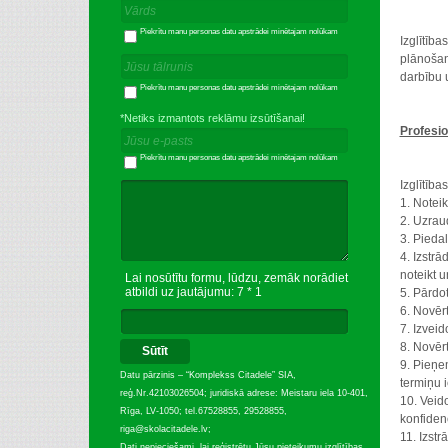
Piekrītu manu personas datu apstrādei minētajam nolūkam
Izglītīb
plānošan
darbību 
Piekrītu manu personas datu apstrādei minētajam nolūkam
*Netiks izmantots reklāmu izsūtīšanai!
Profesio
Piekrītu manu personas datu apstrādei minētajam nolūkam
Izglītīb
1. Noteik
2. Uzrau
3. Piedal
4. Izstrā
noteikt 
Lai nosūtītu formu, lūdzu, zemāk norādiet
atbildi uz jautājumu: 7 * 1
5. Pārdo
6. Novēr
7. Izveid
8. Novērt
Sūtīt
9. Pieņe
Datu pārzinis – “Komplekss Citadele” SIA,
termiņu 
reģ.Nr.42103026504; juridiskā adrese: Meistaru iela 10-401,
10. Veido
Rīga, LV-1050; tel.67528855, 29528855,
konfidenc
riga@skolacitadele.lv;
11. Izstr
Dati nepieciešami, lai reģistrētu Jūsu pieteikumu izglītības