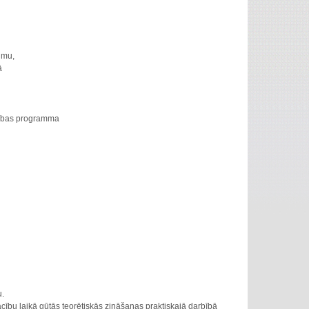
umu,
ā
tības
programma
u
.
cību
laikā
gūtās
teorētiskās
zināšanas
praktiskajā
darbībā