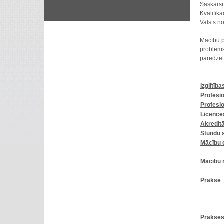
Saskars
Kvalifikā
Valsts n
Mācību p
problēms
paredzēta
Izglītība
Profesi
Profesi
Licence
Akreditā
Stundu
Mācību
Mācību
Prakse
Prakse