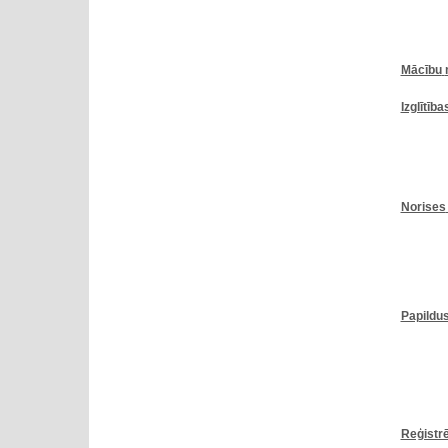
Mācību
Izglītība
Norises
Papildus
Reģistr