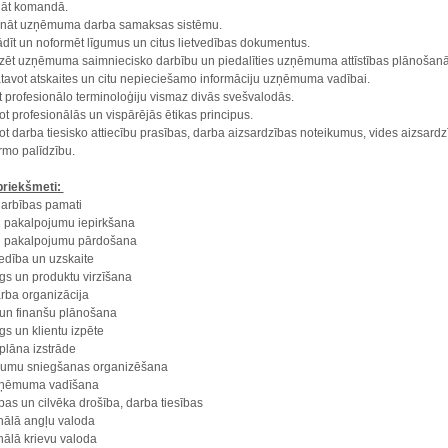
dāt komandā.
ināt uzņēmuma darba samaksas sistēmu.
ādīt un noformēt līgumus un citus lietvedības dokumentus.
izēt uzņēmuma saimniecisko darbību un piedalīties uzņēmuma attīstības plānošanā
tavot atskaites un citu nepieciešamo informāciju uzņēmuma vadībai.
ot profesionālo terminoloģiju vismaz divās svešvalodās.
ot profesionālās un vispārējās ētikas principus.
rot darba tiesisko attiecību prasības, darba aizsardzības noteikumus, vides aizsar
rmo palīdzību.
priekšmeti:
arbības pamati
 pakalpojumu iepirkšana
n pakalpojumu pārdošana
dība un uzskaite
gs un produktu virzīšana
arba organizācija
un finanšu plānošana
gs un klientu izpēte
plāna izstrāde
jumu sniegšanas organizēšana
ņēmuma vadīšana
bas un cilvēka drošība, darba tiesības
nālā angļu valoda
nālā krievu valoda