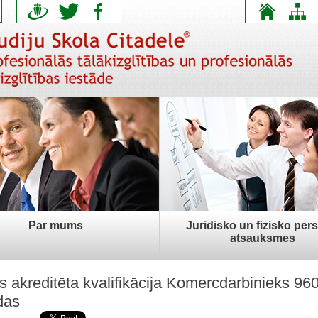
Par mums
Juridisko un fizisko per
atsauksmes
s akreditēta kvalifikācija Komercdarbinieks 96
das