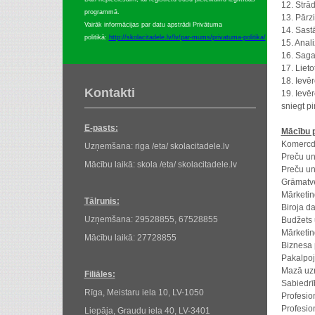
12. Strā
programmā.
13. Pārz
Vairāk informācijas par datu apstrādi Privātuma
14. Sast
politikā:
http://skolacitadele.lv/lv/par-mums/privatuma-politika/
15. Anal
16. Saga
17. Liet
18. Ievēr
Kontakti
19. Ievē
sniegt pi
E-pasts:
Mācību 
Komercd
Uzņemšana: riga /eta/ skolacitadele.lv
Preču un
Mācību laikā: skola /eta/ skolacitadele.lv
Preču u
Grāmatve
Mārketin
Tālrunis:
Biroja d
Uzņemšana: 29528855, 67528855
Budžets 
Mārketin
Mācību laikā: 27728855
Biznesa 
Pakalpo
Mazā uz
Filiāles:
Sabiedrī
Rīga, Meistaru iela 10, LV-1050
Profesio
Profesio
Liepāja, Graudu iela 40, LV-3401