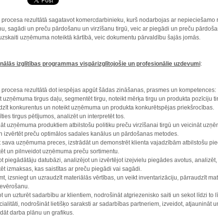
as procesa rezultātā sagatavot komercdarbinieku, kurš nodarbojas ar nepieciešamo 
u, sagādi un preču pārdošanu un virzīšanu tirgū, veic ar piegādi un preču pārdošan
uzskaiti uzņēmuma noteiktā kārtībā, veic dokumentu pārvaldību šajās jomās.
nālās izglītības programmas vispārizglītojošie un profesionālie uzdevumi
:
as procesa rezultātā dot iespējas apgūt šādas zināšanas, prasmes un kompetences:
t uzņēmuma tirgus daļu, segmentēt tirgu, noteikt mērķa tirgu un produkta pozīciju ti
dzīt konkurentus un noteikt uzņēmuma un produkta konkurētspējas priekšrocības.
īties tirgus pētījumos, analizēt un interpretēt tos.
dāt uzņēmuma produktiem atbilstošu politiku preču virzīšanai tirgū un veicināt uzņēm
un izvērtēt preču optimālos sadales kanālus un pārdošanas metodes.
t sava uzņēmuma preces, izstrādāt un demonstrēt klienta vajadzībām atbilstošu pi
tēt un pilnveidot uzņēmuma preču sortimentu.
ot piegādātāju datubāzi, analizējot un izvērtējot izejvielu piegādes avotus, analizēt
ēt izmaksas, kas saistītas ar preču piegādi vai sagādi.
mt, izsniegt un uzraudzīt materiālās vērtības, un veikt inventarizāciju, pārraudzīt
ievērošanu.
t un uzturēt sadarbību ar klientiem, nodrošināt atgriezenisko saiti un sekot līdzi to 
ialitāti, nodrošināt lietišķo saraksti ar sadarbības partneriem, izveidot, atjaunināt
ādāt darba plānu un grafikus.