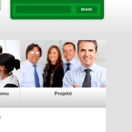
Meklēt
sonu
Projekti
0