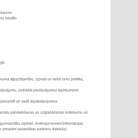
resursu
u saistīto
rgū.
uma atpazīstamību, izprast un lietot cenu politiku,
edāvājumu, izstrādāt piedāvājumus iepirkumiem.
, piesaistīt un vadīt ārpakalpojumus.
 materiālu pārvietošanas un uzglabāšanas noteikumu un
līgumsaistību izpildei, ievērojot komercinformācijas
 un izmantot sadarbības partneru datubāzi.