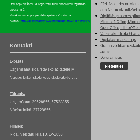
Efektīvs darbs ar Micros
Dati nepieciešami, lai reģistrētu Jūsu pieteikumu izglītības
analīze un vizualizācija
programmā.
Vairāk informācijas par datu apstrādi Privātuma
Digitālās prasmes piln
politikā:
http://skolacitadele.lv/lv/par-mums/privatuma-politika/
Microsoft Office, Micros
OpenOffice, LibreOffice
Valsts akreditēta Grām
Digitālais mārketings
Kontakti
Grāmatvedības uzskait
Jumis
Datorzinības
E-pasts:
Pieteikties
Uzņemšana: riga /eta/ skolacitadele.lv
Mācību laikā: skola /eta/ skolacitadele.lv
Tālrunis:
Uzņemšana: 29528855, 67528855
Mācību laikā: 27728855
Filiāles:
Rīga, Meistaru iela 10, LV-1050