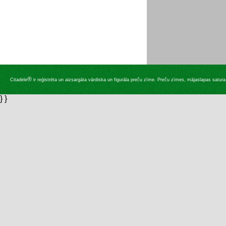
®
Citadele
ir reģistrēta un aizsargāta vārdiska un figurāla preču zīme. Preču zīmes, mājaslapas satura, 
} }