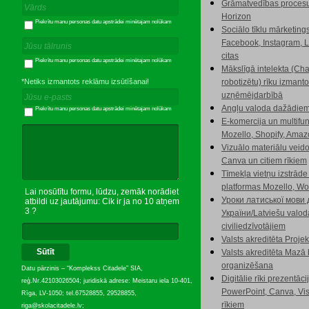
Grāmatvedības procesu
Horizon
Piekrītu manu personas datu apstrādei minētajam nolūkam
Sociālo tīklu mārketing
Facebook, Instagram, L
citas
Piekrītu manu personas datu apstrādei minētajam nolūkam
Mākslīgā intelekta (Ch
*Netiks izmantots reklāmu izsūtīšanai!
robotizētu) rīku izmant
uzņēmējdarbībā
Angļu valoda dažādie
Piekrītu manu personas datu apstrādei minētajam nolūkam
E-komercija un multifu
Mozello, Shopify, Amaz
Vizuālo materiālu veido
Canva un citiem rīkiem
Tīmekļa vietņu izstrāde
platformas Mozello, Wo
Lai nosūtītu formu, lūdzu, zemāk norādiet
Уроки латиської мови
atbildi uz jautājumu: Cik ir ja no 10 atņem
3 ?
України/Latviešu valod
civiliedzīvotājiem
Valsts akreditēta Proje
Sūtīt
Valsts akreditēta Mazā
organizēšana
Datu pārzinis – “Komplekss Citadele” SIA,
Digitālie rīki prezentāc
reģ.Nr.42103026504; juridiskā adrese: Meistaru iela 10-401,
PowerPoint, Canva, Vis
Rīga, LV-1050; tel.67528855, 29528855,
rīkiem
riga@skolacitadele.lv;