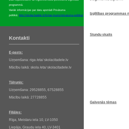
programmā.
Vairāk informācijas par datu apstrādi Privātuma
Izglītības
programmas
politikā:
http://skolacitadele.lv/lv/par-mums/privatuma-politika/
Stundu
skaits
Kontakti
E-pasts:
Uzņemšana: riga /eta/ skolacitadele.lv
Mācību laikā: skola /eta/ skolacitadele.lv
Tālrunis:
Uzņemšana: 29528855, 67528855
Mācību laikā: 27728855
Galvenās tēmas
Filiāles:
Rīga, Meistaru iela 10, LV-1050
Liepāja, Graudu iela 40, LV-3401