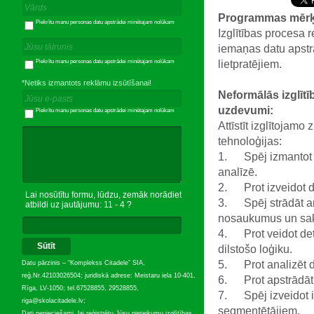
Programmas mērķ
Piekrītu manu personas datu apstrādei minētajam nolūkam
Izglītības procesa 
iemaņas datu apstrā
lietpratējiem.
Piekrītu manu personas datu apstrādei minētajam nolūkam
*Netiks izmantots reklāmu izsūtīšanai!
Neformālās izglīt
uzdevumi:
Piekrītu manu personas datu apstrādei minētajam nolūkam
Attīstīt izglītojam
tehnoloģijas:
1. Spēj izmantot s
analīzē.
2. Prot izveidot di
Lai nosūtītu formu, lūdzu, zemāk norādiet
3. Spēj strādāt ar
atbildi uz jautājumu: 11 - 4 ?
nosaukumus un sak
4. Prot veidot det
Sūtīt
dilstošo loģiku.
5. Prot analizēt d
Datu pārzinis – “Komplekss Citadele” SIA,
reģ.Nr.42103026504; juridiskā adrese: Meistaru iela 10-401,
6. Prot apstrādāt 
Rīga, LV-1050; tel.67528855, 29528855,
7. Spēj izveidot i
riga@skolacitadele.lv;
segmentētājiem.
Dati nepieciešami, lai reģistrētu Jūsu pieteikumu izglītības