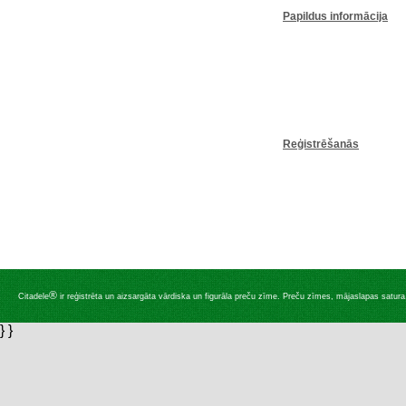
Papildus informācija
Reģistrēšanās
®
Citadele
ir reģistrēta un aizsargāta vārdiska un figurāla preču zīme. Preču zīmes, mājaslapas satura, 
} }