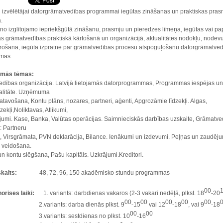
ši izvēlētājai datorgrāmatvedības programmai iegūtas zināšanas un praktiskas pras
.
 no izglītojamo iepriekšgūtā zināšanu, prasmju un pieredzes līmeņa, iegūtas vai pa
s grāmatvedības praktiskā kārtošanā un organizācijā, aktualitātes nodokļu, nodev
rošana, iegūta izpratne par grāmatvedības procesu atspoguļošanu datorgrāmatve
mās.
amās tēmas:
dības organizācija. Latvijā lietojamās datorprogrammas, Programmas iespējas un
alitāte. Uzņēmuma
atavošana, Kontu plāns, nozares, partneri, aģenti, Apgrozāmie līdzekļi. Algas,
ekļi,Noliktavas, Atlikumi,
umi. Kase, Banka, Valūtas operācijas. Saimnieciskās darbības uzskaite, Grāmatve
: Partneru
s, Virsgrāmata, PVN deklarācija, Bilance. Ienākumi un izdevumi. Peļņas un zaudēj
s veidošana.
un kontu slēgšana, Pašu kapitāls. Uzkrājumi.Kreditori.
u skaits:
48, 72, 96, 150 akadēmisko stundu programmas
00
norises laiki:
1. variants: darbdienas vakaros (2-3 vakari nedēļā, plkst. 18
-20
00
00
00
00
00
iants: darba dienās plkst. 9
-15
vai 12
-18
, vai 9
-18
00
00
iants: sestdienas no plkst. 10
-16