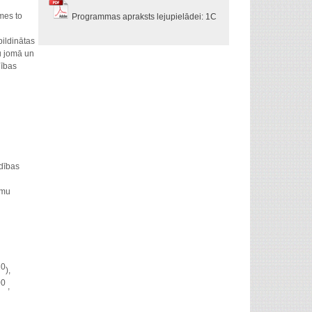
mes to
Programmas apraksts lejupielādei: 1C
pildinātas
u jomā un
dības
dības
umu
10
),
00
,