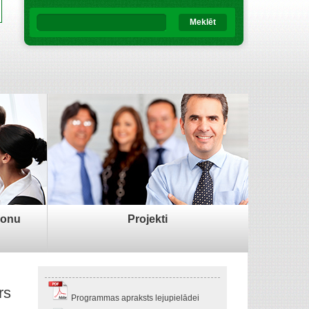
Meklēt
sonu
Projekti
rs
Programmas apraksts lejupielādei