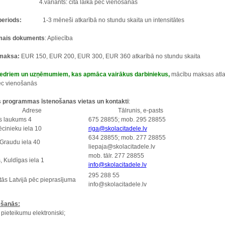
iants: citā laikā pēc vienošanās
periods:
1-3 mēneši atkarībā no stundu skaita un intensitātes
mais dokuments
: Apliecība
maksa:
EUR 150, EUR 200, EUR 300, EUR 360 atkarībā no stundu skaita
edriem
un
uzņēmumiem, kas apmāca vairākus darbiniekus,
mācību maksas atla
ēc vienošanās
as programmas īstenošanas vietas un kontakti
:
Adrese
Tālrunis, e-pasts
ls laukums 4
675 28855; mob. 295 28855
ēcinieku iela 10
riga@skolacitadele.lv
634 28855; mob. 277 28855
 Graudu iela 40
liepaja@skolacitadele.lv
mob. tālr. 277 28855
, Kuldīgas iela 1
info@skolacitadele.lv
295 288 55
tās Latvijā pēc pieprasījuma
info@skolacitadele.lv
ēšanās:
 pieteikumu elektroniski;