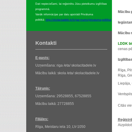
4.var
Dati nepieciešami, lai reģistrētu Jūsu pieteikumu izglītības
programmā.
Mācību 
Vairāk informācijas par datu apstrādi Privātuma
politikā:
http://skolacitadele.lv/lv/par-mums/privatuma-politika/
Iegūsta
Mācību 
Kontakti
LDDK bi
cenas p
E-pasts:
Izglītīb
Uzņemšana: riga /eta/ skolacitadele.lv
Rīga, Pi
Mācību laikā: skola /eta/ skolacitadele.lv
Rīga, Gr
Liepāja,
Tālrunis:
Ventspils
Uzņemšana: 29528855, 67528855
Mācību laikā: 27728855
Citās vie
Filiāles:
Reģistr
Aizpildot
Rīga, Meistaru iela 10, LV-1050