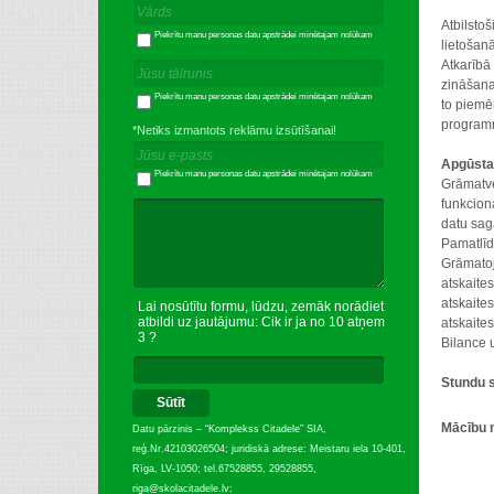
Atbilsto
Piekrītu manu personas datu apstrādei minētajam nolūkam
lietošanā
Atkarībā
zināšana
Piekrītu manu personas datu apstrādei minētajam nolūkam
to piemē
program
*Netiks izmantots reklāmu izsūtīšanai!
Apgūst
Piekrītu manu personas datu apstrādei minētajam nolūkam
Grāmatve
funkcion
datu sag
Pamatlīdz
Grāmatoj
atskaites
atskaite
Lai nosūtītu formu, lūdzu, zemāk norādiet
atbildi uz jautājumu: Cik ir ja no 10 atņem
atskaite
3 ?
Bilance 
Stund
Sūtīt
Mācību 
Datu pārzinis – “Komplekss Citadele” SIA,
reģ.Nr.42103026504; juridiskā adrese: Meistaru iela 10-401,
2.var
Rīga, LV-1050; tel.67528855, 29528855,
3.var
riga@skolacitadele.lv;