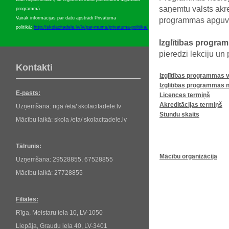
saņemtu valsts akre
programmā.
Vairāk informācijas par datu apstrādi Privātuma
programmas apguvi
politikā:
http://skolacitadele.lv/lv/par-mums/privatuma-politika/
Izglītības progra
pieredzi lekciju un
Kontakti
Izglītības
programmas
Izglītības
programmas
E-pasts:
Licences
termiņš
Akreditācijas
termiņš
Uzņemšana: riga /eta/ skolacitadele.lv
Stundu
skaits
Mācību laikā: skola /eta/ skolacitadele.lv
Tālrunis:
Mācību
organizācija
Uzņemšana: 29528855, 67528855
Mācību laikā: 27728855
Filiāles:
Rīga, Meistaru iela 10, LV-1050
Liepāja, Graudu iela 40, LV-3401