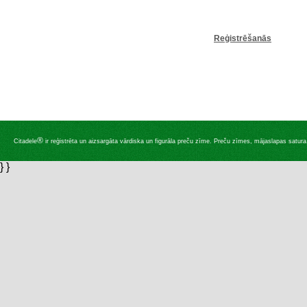
Reģistrēšanās
®
Citadele
ir reģistrēta un aizsargāta vārdiska un figurāla preču zīme. Preču zīmes, mājaslapas satura, 
} }