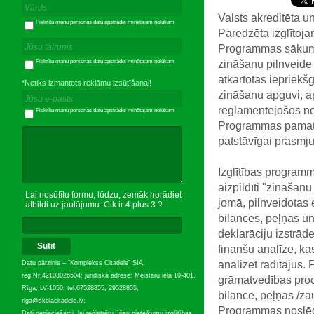
Valsts
akreditēta u
Piekrītu manu personas datu apstrādei minētajam nolūkam
Paredzēta izglītoja
Programmas sākumā
zināšanu pilnveide
Piekrītu manu personas datu apstrādei minētajam nolūkam
atkārtotas iepriek
*Netiks izmantots reklāmu izsūtīšanai!
zināšanu apguvi, a
reglamentējošos no
Piekrītu manu personas datu apstrādei minētajam nolūkam
Programmas pamatā
patstāvīgai prasmju 
Izglītības program
aizpildīti "zināšan
Lai nosūtītu formu, lūdzu, zemāk norādiet
jomā, pilnveidotas 
atbildi uz jautājumu: Cik ir 4 plus 3 ?
bilances, peļņas u
deklarāciju izstrā
Sūtīt
finanšu analīze, ka
analizēt rādītājus. 
Datu pārzinis – “Komplekss Citadele” SIA,
reģ.Nr.42103026504; juridiskā adrese: Meistaru iela 10-401,
grāmatvedības proc
Rīga, LV-1050; tel.67528855, 29528855,
bilance, peļņas /za
riga@skolacitadele.lv;
Programmas noslēg
Dati nepieciešami, lai reģistrētu Jūsu pieteikumu izglītības