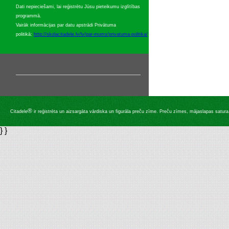
Dati nepieciešami, lai reģistrētu Jūsu pieteikumu izglītības
programmā.
Vairāk informācijas par datu apstrādi Privātuma
politikā:
http://skolacitadele.lv/lv/par-mums/privatuma-politika/
®
Citadele
ir reģistrēta un aizsargāta vārdiska un figurāla preču zīme. Preču zīmes, mājaslapas satura, 
} }