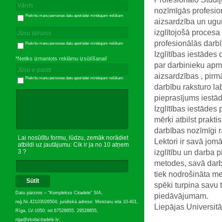
nozīmīgās profesio
Piekrītu manu personas datu apstrādei minētajam nolūkam
aizsardzība un ugun
izglītojošā procesa 
profesionālās darbī
Piekrītu manu personas datu apstrādei minētajam nolūkam
Izglītības iestādes 
*Netiks izmantots reklāmu izsūtīšanai!
par darbinieku apm
aizsardzības , pirm
Piekrītu manu personas datu apstrādei minētajam nolūkam
darbību raksturo lab
pieprasījums iestād
Izglītības iestādes
mērķi atbilst prakti
darbības nozīmīgi ra
Lai nosūtītu formu, lūdzu, zemāk norādiet
Lektori ir savā jom
atbildi uz jautājumu: Cik ir ja no 10 atņem
izglītību un darba 
3 ?
metodes, savā darbā
tiek nodrošināta m
Sūtīt
spēki turpina savu t
Datu pārzinis – “Komplekss Citadele” SIA,
piedāvājumam.
reģ.Nr.42103026504; juridiskā adrese: Meistaru iela 10-401,
Liepājas Universit
Rīga, LV-1050; tel.67528855, 29528855,
riga@skolacitadele.lv;