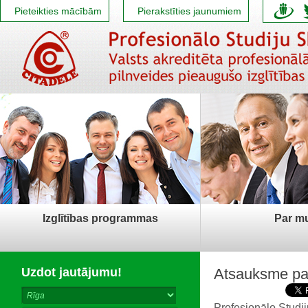
Pieteikties mācībām
Pierakstīties jaunumiem
Izglītības programmas
Par m
Uzdot jautājumu!
Atsauksme par 
Profesionālo Studij