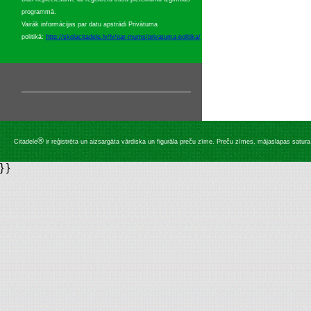
programmā.
Vairāk informācijas par datu apstrādi Privātuma
politikā:
http://skolacitadele.lv/lv/par-mums/privatuma-politika/
®
Citadele
ir reģistrēta un aizsargāta vārdiska un figurāla preču zīme. Preču zīmes, mājaslapas satura, 
} }