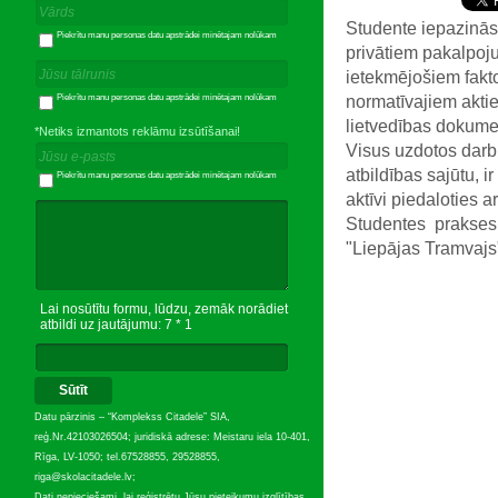
Studente
iepazinās
Piekrītu manu personas datu apstrādei minētajam nolūkam
privātiem
pakalpoj
ietekmējošiem
fakt
normatīvajiem
akti
Piekrītu manu personas datu apstrādei minētajam nolūkam
lietvedības
dokumen
*Netiks izmantots reklāmu izsūtīšanai!
Visus
uzdotos
darb
atbildības
sajūtu
,
ir
Piekrītu manu personas datu apstrādei minētajam nolūkam
aktīvi
piedaloties
ar
Studentes
prakses
"
Liepājas
Tramvajs
Lai nosūtītu formu, lūdzu, zemāk norādiet
atbildi uz jautājumu: 7 * 1
Sūtīt
Datu pārzinis – “Komplekss Citadele” SIA,
reģ.Nr.42103026504; juridiskā adrese: Meistaru iela 10-401,
Rīga, LV-1050; tel.67528855, 29528855,
riga@skolacitadele.lv;
Dati nepieciešami, lai reģistrētu Jūsu pieteikumu izglītības