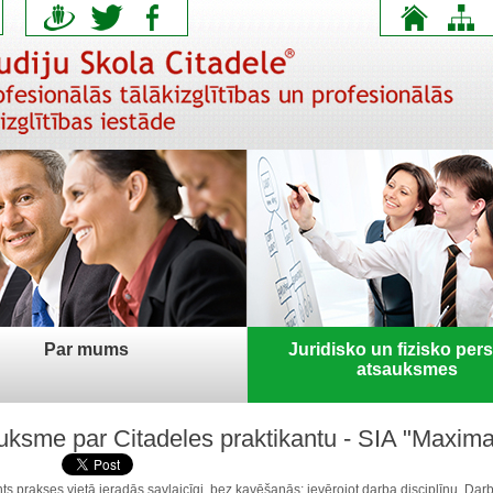
Par mums
Juridisko un fizisko per
atsauksmes
uksme par Citadeles praktikantu - SIA "Maxima
nts
prakses
vietā
ieradās
savlaicīgi
,
bez
kavēšanās
;
ievērojot
darba
disciplīnu
.
Dar