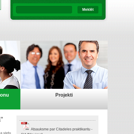
Meklēt
sonu
Projekti
"
Atsauksme par Citadeles praktikantu -
ba
vietu