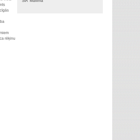
SIA "Maxima"
nts
ecīgās
rba
umiem
ca
rēķinu