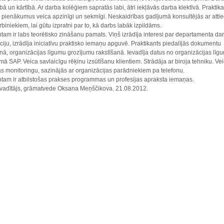
ībā
un
kārtībā
.
Ar
darba
kolēģiem
sapratās
labi
,
ātri
iekļāvās
darba
klektīvā
.
Praktika
pienākumus
veica
apzinīgi
un
sekmīgi
.
Neskaidrības
gadījumā
konsultējās
ar
atti
rbiniekiem
,
lai
gūtu
izpratni
par to,
kā
darbs
labāk
izpildāms
.
ntam
ir
labs
teorētisko
zināšanu
pamats
.
Viņš
izrādīja
interesi
par
departamenta
da
ciju
,
izrādīja
iniciatīvu
praktisko
iemaņu
apguvē
.
Praktikants
piedalījās
dokumentu
anā
,
organizācijas
līgumu
grozījumu
rakstīšanā
.
Ievadīja
datus
no
organizācijas
līg
mmā
SAP.
Veica
savlaicīgu
rēķinu
izsūtīšanu
klientiem
.
Strādāja
ar
biroja
tehniku
.
Vei
as
monitoringu
,
sazinājās
ar
organizācijas
parādniekiem
pa
telefonu
.
ntam
ir
atbilstošas
prakses
programmas
un
profesijas
apraksta
iemaņas
.
vadītājs
,
grāmatvede
Oksana
Meņščikova
. 21.08.2012.