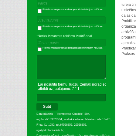
turēja
tīr
uzticētos
Piekrītu manu personas datu apstrādei minētajam nolūkam
daļas
da
Praktika
organizā
Piekrītu manu personas datu apstrādei minētajam nolūkam
arhivēš
*Netiks izmantots reklāmu izsūtīšanai!
progra
apmaks
Praktika
Piekrītu manu personas datu apstrādei minētajam nolūkam
Prakses
Lai nosūtītu formu, lūdzu, zemāk norādiet
atbildi uz jautājumu: 7 * 1
Sūtīt
Datu pārzinis – “Komplekss Citadele” SIA,
reģ.Nr.42103026504; juridiskā adrese: Meistaru iela 10-401,
Rīga, LV-1050; tel.67528855, 29528855,
riga@skolacitadele.lv;
Dati nepieciešami, lai reģistrētu Jūsu pieteikumu izglītības