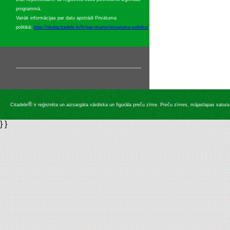
programmā.
Vairāk informācijas par datu apstrādi Privātuma
politikā:
http://skolacitadele.lv/lv/par-mums/privatuma-politika/
®
Citadele
ir reģistrēta un aizsargāta vārdiska un figurāla preču zīme. Preču zīmes, mājaslapas satura, 
} }