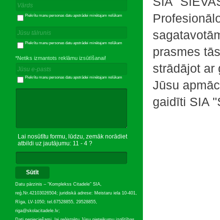
SIA
"
SIEVA
Profesionālo
Piekrītu manu personas datu apstrādei minētajam nolūkam
sagatavotā
Piekrītu manu personas datu apstrādei minētajam nolūkam
prasmes
tā
*Netiks izmantots reklāmu izsūtīšanai!
strādājot
ar
Piekrītu manu personas datu apstrādei minētajam nolūkam
Jūsu
apmācī
gaidīti
SIA
"
Lai nosūtītu formu, lūdzu, zemāk norādiet
atbildi uz jautājumu: 11 - 4 ?
Sūtīt
Datu pārzinis – “Komplekss Citadele” SIA,
reģ.Nr.42103026504; juridiskā adrese: Meistaru iela 10-401,
Rīga, LV-1050; tel.67528855, 29528855,
riga@skolacitadele.lv;
Dati nepieciešami, lai reģistrētu Jūsu pieteikumu izglītības