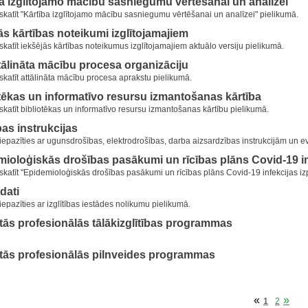
a izglītojamo mācību sasniegumu vērtēšanai un analīzei
katīt "Kārtība izglītojamo mācību sasniegumu vērtēšanai un analīzei" pielikumā.
ās kārtības noteikumi izglītojamajiem
katīt iekšējās kārtības noteikumus izglītojamajiem aktuālo versiju pielikumā.
tālināta mācību procesa organizāciju
katīt attālināta mācību procesa aprakstu pielikumā.
tēkas un informatīvo resursu izmantošanas kārtība
katīt bibliotēkas un informatīvo resursu izmantošanas kārtību pielikumā.
as instrukcijas
iepazīties ar ugunsdrošības, elektrodrošības, darba aizsardzības instrukcijām un e
ioloģiskās drošības pasākumi un rīcības plāns Covid-19 in
katīt "Epidemioloģiskās drošības pasākumi un rīcības plāns Covid-19 infekcijas iz
dati
epazīties ar izglītības iestādes nolikumu pielikumā.
tās profesionālās tālākizglītības programmas
tās profesionālās pilnveides programmas
«
»
1
2