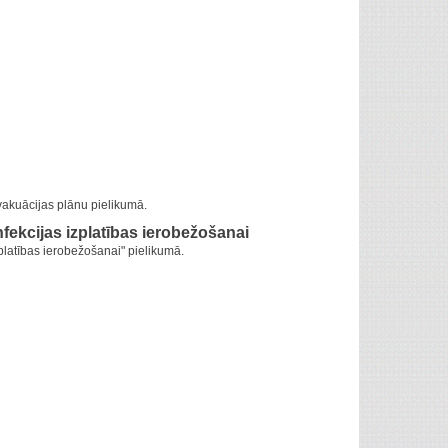
vakuācijas plānu pielikumā.
fekcijas izplatības ierobežošanai
platības ierobežošanai" pielikumā.