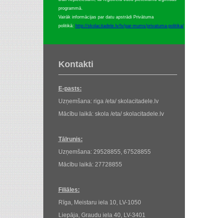
programmā.
Vairāk informācijas par datu apstrādi Privātuma
politikā:
http://skolacitadele.lv/lv/par-mums/privatuma-politika/
Kontakti
E-pasts:
Uzņemšana: riga /eta/ skolacitadele.lv
Mācību laikā: skola /eta/ skolacitadele.lv
Tālrunis:
Uzņemšana: 29528855, 67528855
Mācību laikā: 27728855
Filiāles:
Rīga, Meistaru iela 10, LV-1050
Liepāja, Graudu iela 40, LV-3401