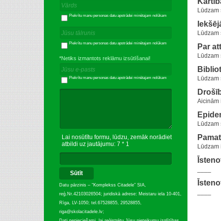
Kārtīb
Lūdzam s
Piekrītu manu personas datu apstrādei minētajam nolūkam
Iekšēj
Lūdzam s
Piekrītu manu personas datu apstrādei minētajam nolūkam
Par at
Lūdzam s
*Netiks izmantots reklāmu izsūtīšanai!
Biblio
Lūdzam s
Piekrītu manu personas datu apstrādei minētajam nolūkam
Drošīb
Aicinām 
Epidem
Lūdzam s
Pamat
Lai nosūtītu formu, lūdzu, zemāk norādiet
atbildi uz jautājumu: 7 * 1
Lūdzam i
Īsteno
____
Sūtīt
Īsteno
Datu pārzinis – “Komplekss Citadele” SIA,
____
reģ.Nr.42103026504; juridiskā adrese: Meistaru iela 10-401,
Rīga, LV-1050; tel.67528855, 29528855,
riga@skolacitadele.lv;
Dati nepieciešami, lai reģistrētu Jūsu pieteikumu izglītības